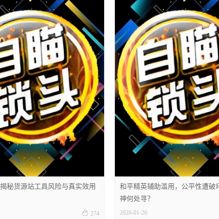
揭秘货源站工具风险与真实效用
和平精英辅助滥用，公平性遭破
神何处寻？

2026-01-26
274