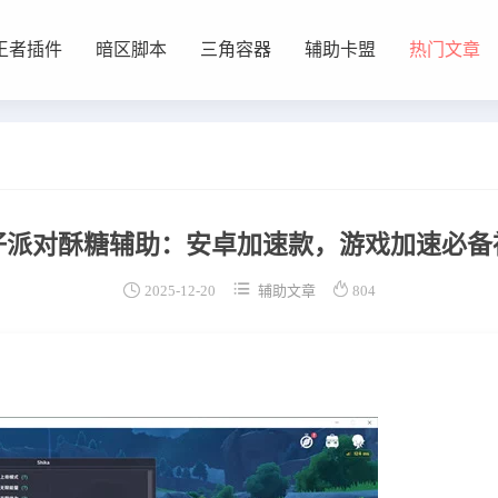
王者插件
暗区脚本
三角容器
辅助卡盟
热门文章
仔派对酥糖辅助：安卓加速款，游戏加速必备



2025-12-20
辅助文章
804