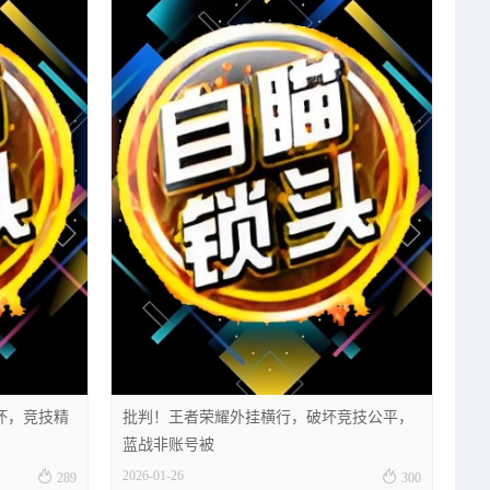
坏，竞技精
批判！王者荣耀外挂横行，破坏竞技公平，
蓝战非账号被


2026-01-26
289
300