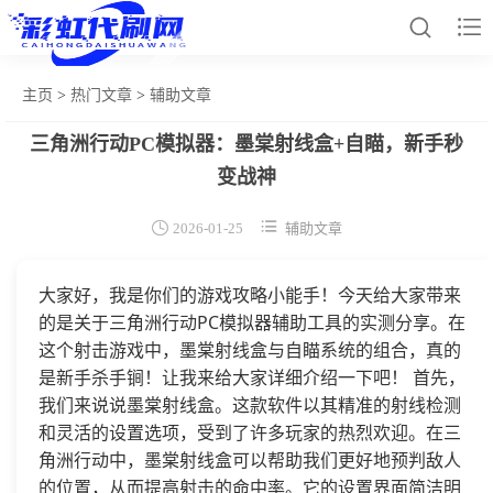


主页
>
热门文章
>
辅助文章
三角洲行动PC模拟器：墨棠射线盒+自瞄，新手秒
网站首页
变战神
和平辅助


2026-01-25
辅助文章
王者插件
暗区脚本
大家好，我是你们的游戏攻略小能手！今天给大家带来
的是关于三角洲行动PC模拟器辅助工具的实测分享。在
三角容器
这个射击游戏中，墨棠射线盒与自瞄系统的组合，真的
辅助卡盟
是新手杀手锏！让我来给大家详细介绍一下吧！ 首先，
我们来说说墨棠射线盒。这款软件以其精准的射线检测
热门文章
和灵活的设置选项，受到了许多玩家的热烈欢迎。在三
角洲行动中，墨棠射线盒可以帮助我们更好地预判敌人
关于我们
的位置，从而提高射击的命中率。它的设置界面简洁明