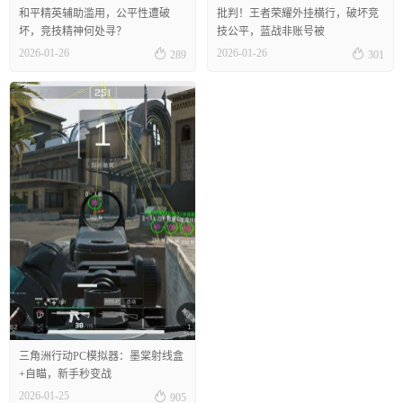
和平精英辅助滥用，公平性遭破
批判！王者荣耀外挂横行，破坏竞
坏，竞技精神何处寻？
技公平，蓝战非账号被


2026-01-26
2026-01-26
289
301
三角洲行动PC模拟器：墨棠射线盒
+自瞄，新手秒变战

2026-01-25
905