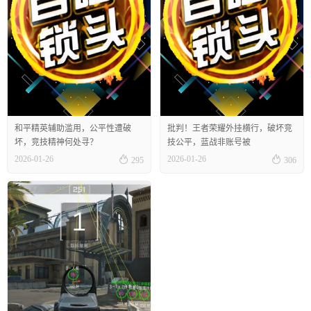
和平精英辅助滥用，公平性遭破
批判！王者荣耀外挂横行，破坏竞
坏，竞技精神何处寻？
技公平，蓝战非账号被


2026-01-26
2026-01-26
295
306