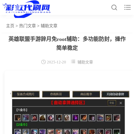


主页
>
热门文章
>
辅助文章
英雄联盟手游辞月免root辅助：多功能防封，操作
网站首页
简单稳定
和平辅助


2025-12-20
辅助文章
王者插件
暗区脚本
三角容器
辅助卡盟
热门文章
关于我们