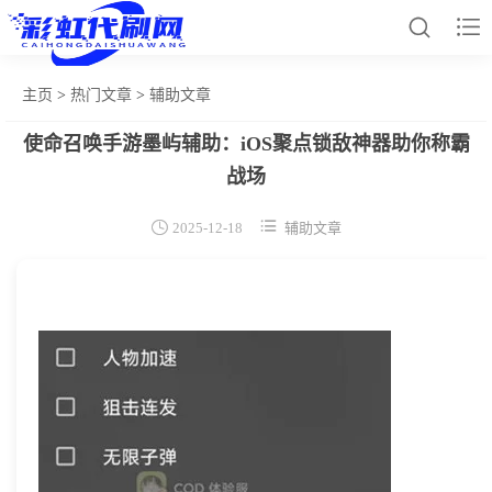


主页
>
热门文章
>
辅助文章
使命召唤手游墨屿辅助：iOS聚点锁敌神器助你称霸
网站首页
战场
和平辅助


2025-12-18
辅助文章
王者插件
暗区脚本
三角容器
辅助卡盟
热门文章
关于我们