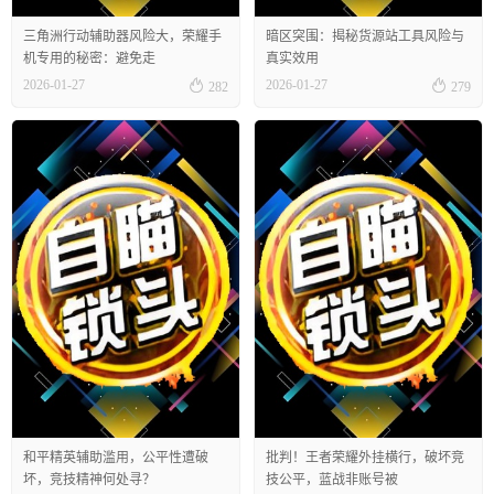
三角洲行动辅助器风险大，荣耀手
暗区突围：揭秘货源站工具风险与
机专用的秘密：避免走
真实效用


2026-01-27
2026-01-27
282
279
和平精英辅助滥用，公平性遭破
批判！王者荣耀外挂横行，破坏竞
坏，竞技精神何处寻？
技公平，蓝战非账号被