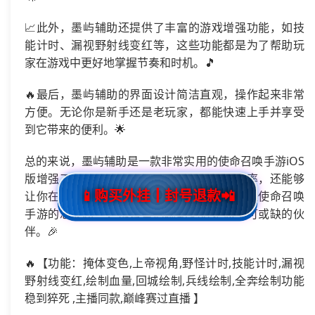
📈此外，墨屿辅助还提供了丰富的游戏增强功能，如技
能计时、漏视野射线变红等，这些功能都是为了帮助玩
家在游戏中更好地掌握节奏和时机。🎵
🔥最后，墨屿辅助的界面设计简洁直观，操作起来非常
方便。无论你是新手还是老玩家，都能快速上手并享受
到它带来的便利。🌟
总的来说，墨屿辅助是一款非常实用的使命召唤手游iOS
版增强工具。它不仅能够帮助你提高游戏效率，还能够
📱购买外挂┃封号退款📲
让你在游戏中体验到更多的乐趣。如果你也是使命召唤
手游的忠实粉丝，那么墨屿辅助绝对是你不可或缺的伙
伴。🎉
🔥【功能：掩体变色,上帝视角,野怪计时,技能计时,漏视
野射线变红,绘制血量,回城绘制,兵线绘制,全奔绘制功能
稳到猝死 ,主播同款,巅峰赛过直播 】