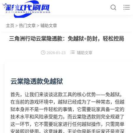


主页
>
热门文章
>
辅助文章
三角洲行动云棠隐透款：免越狱+防封，轻松控局
网站首页
和平辅助


2026-01-23
辅助文章
王者插件
暗区脚本
云棠隐透款免越狱
三角容器
首先，让我们来谈谈这款工具的核心优势——免越狱。
辅助卡盟
在当前的游戏环境中，越狱已经成为了一种常态，但越
狱本身并不是一件轻松的事情，它需要玩家具备一定的
热门文章
技术水平和风险承受能力。而云棠隐透款则完全规避了
这一环节，它不需要玩家进行任何越狱操作，只需简单
关于我们
安装即可使用。这意味着，无论你是新手玩家还是资深