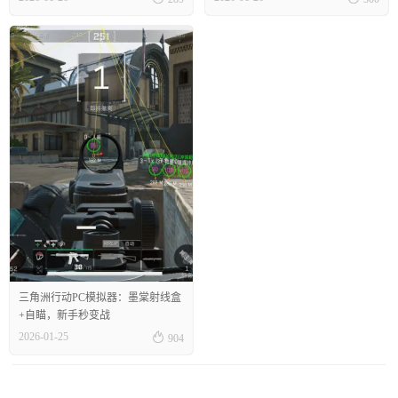
三角洲行动PC模拟器：墨棠射线盒
+自瞄，新手秒变战

2026-01-25
904