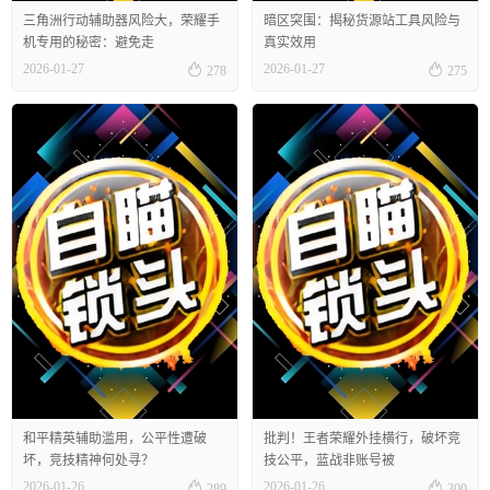
三角洲行动辅助器风险大，荣耀手
暗区突围：揭秘货源站工具风险与
机专用的秘密：避免走
真实效用


2026-01-27
2026-01-27
278
275
和平精英辅助滥用，公平性遭破
批判！王者荣耀外挂横行，破坏竞
坏，竞技精神何处寻？
技公平，蓝战非账号被


2026-01-26
2026-01-26
289
300