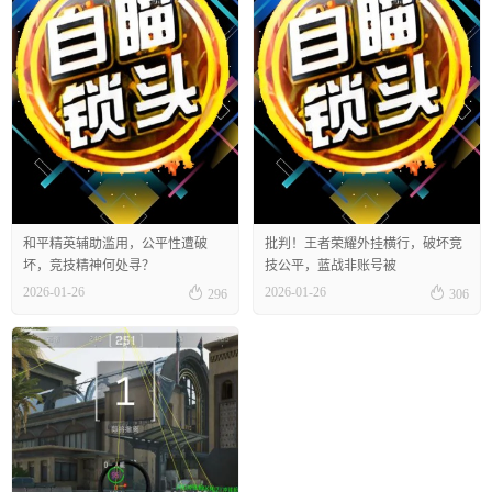
和平精英辅助滥用，公平性遭破
批判！王者荣耀外挂横行，破坏竞
坏，竞技精神何处寻？
技公平，蓝战非账号被


2026-01-26
2026-01-26
296
306