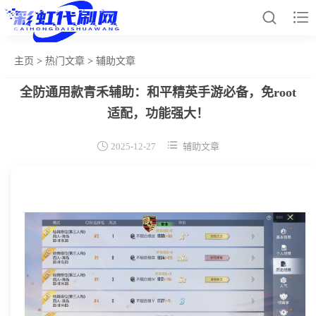


主页
>
热门文章
>
辅助文章
全防通用款青禾辅助：和平精英手游必备，免root
网站首页
适配，功能强大！
和平辅助


2025-12-27
辅助文章
王者插件
暗区脚本
三角容器
辅助卡盟
热门文章
关于我们