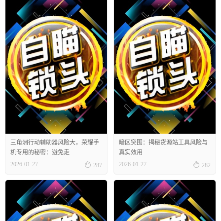
三角洲行动辅助器风险大，荣耀手
暗区突围：揭秘货源站工具风险与
机专用的秘密：避免走
真实效用


2026-01-27
2026-01-27
287
282