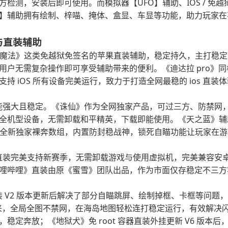
检测，安装后即可使用。而模拟器【UFO】辅助、IOS / 免
】辅助拥有绘制、梓喵、掩体、盒显、车显等功能，助力玩家在
与直装辅助
魔法》这类免越狱免签名的苹果直装辅助，稳定持久，主打稳定带
用户无需复杂操作即可享受辅助带来的便利。《迪达拉 pro》
持 iOS 所有设备完美运行，致力于打造全网最稳的 ios 直装
强大且稳定。《诛仙》作为全网独家产品，可过三方、防禁网，是全
全机型设备，无需卸载和平精英，下载即能使用。《天之蓝》辅
月的全新独家裸奔数组，内置防封稳战神，锁死自瞄功能让玩家在游
装完美支持新赛季，无需卸载游戏与使用虚拟机，完美兼容安卓 7 
哩哔哩》直装由原《蜜雪》团队出品，作为市面仅存稳定不三方
 V2 版本更新后解决了部分自瞄跳屏、绘制掉框、卡框等问题
来，全局全图不禁网，在海岛地图轻松连打稳定运行，有效解决
稳定奔放；《地狱犬》免 root 容器直装外挂更新 V6 版本