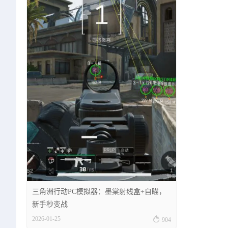
三角洲行动PC模拟器：墨棠射线盒+自瞄，
新手秒变战

2026-01-25
904