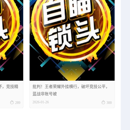
坏，竞技精
批判！王者荣耀外挂横行，破坏竞技公平，
蓝战非账号被


2026-01-26
289
300