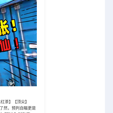
冰红茶】【顶尖】
了然，预判自瞄更是