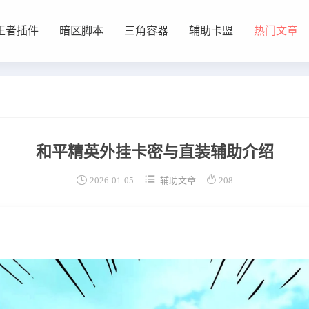
王者插件
暗区脚本
三角容器
辅助卡盟
热门文章
和平精英外挂卡密与直装辅助介绍



2026-01-05
辅助文章
208