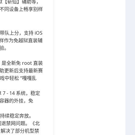
越狱【斩仙】辅助等，
不同设备上畅享别样
队上分，支持 iOS
同样作为免越狱直装辅
体验。
新免 root 直装
助更新后支持最新赛
戏中轻松 “嘎嘎乱
- 14 系统，稳定
容器的外挂，免
，持续稳定奔放。
闪退禁网问题。《北
后，解决了部分机型禁