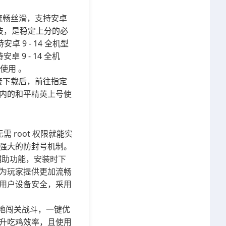
流畅丝滑，支持安卓
科技，是稳定上分的必
 9 - 14 全机型
9 - 14 全机
使用 。
接下载后，前往指定
内的和平精英上号使
 root 权限就能实
强大的防封号机制。
辅助功能，安装时下
为玩家提供更加流畅
用户设备安全，采用
效地闯关战斗，一键优
升吃鸡效率，且使用