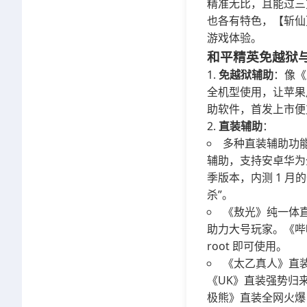
精准无比，且能过三方
也各有特色，【斩仙
游戏体验。
和平精英免越狱
免越狱辅助
：像《
全机型使用，让苹果
助软件，首发上市便支
直装辅助
：
多种直装辅助功能
辅助，支持安卓华为
季版本，内测 1 
杀”。
《敖光》纯一体直
助力大号玩家。《哔
root 即可使用。
《太乙真人》直装
《UK》直装强势归
极熊》直装全网火爆，