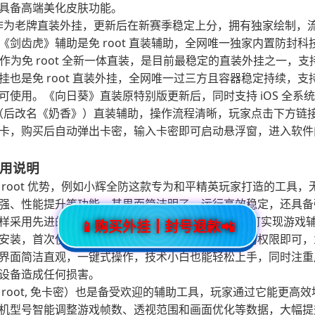
具备高端美化皮肤功能。
作为老牌直装外挂，更新后在新赛季稳定上分，拥有独家绘制，
《剑齿虎》辅助是免 root 直装辅助，全网唯一独家内置防封
为免 root 全新一体直装，是目前最稳定的直装外挂之一，支持安卓
也是免 root 直装外挂，全网唯一过三方且容器稳定持续，支持安卓 
可使用。《向日葵》直装原特别版更新后，同时支持 iOS 全系统
（后改名《奶香》）直装辅助，操作流程清晰，玩家点击下方链
卡，购买后自动弹出卡密，输入卡密即可启动悬浮窗，进入软件
使用说明
root 优势，例如小辉全防这款专为和平精英玩家打造的工具，无需
强、性能提升等功能。其界面简洁明了，运行高效稳定，还具备
样采用先进的直装技术，无需复杂的 ROOT 权限即可实现游戏
📱购买外挂┃封号退款📲
安装，首次使用授予存储权限和安装未知来源应用的权限即可，
界面简洁直观，一键式操作，技术小白也能轻松上手，同时注重
设备造成任何损害。
 root, 免卡密）也是备受欢迎的辅助工具，玩家通过它能更高
机型号智能调整游戏帧数、透视范围和画面优化等数据，大幅提