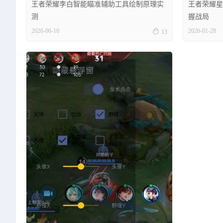
王者荣耀李白智能瞄准辅助工具绘制原理实
王者荣耀星
测
握战局

2026-06-10
2026-01-28
13