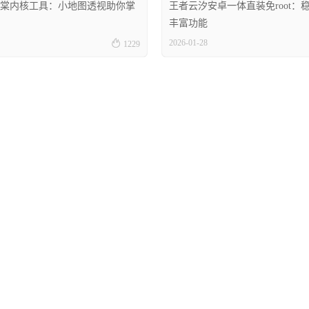
棠内核工具：小地图透视助你掌
王者云汐安卓一体直装免root：
丰富功能

2026-01-28
1229