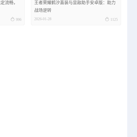
稳定流畅，
王者荣耀鹤汐直装与显敌助手安卓版：助力
战场逆转


2026-01-28
996
1125