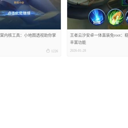
棠内核工具：小地图透视助你掌
王者云汐安卓一体直装免root：
丰富功能

2026-01-28
1226