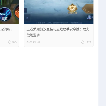
稳定流畅，
王者荣耀鹤汐直装与显敌助手安卓版：助力
战场逆转


2026-01-28
995
1124