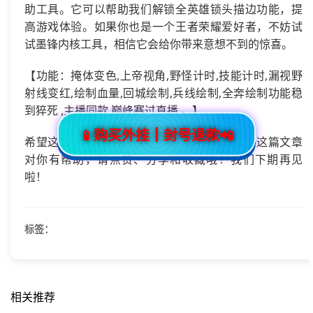
助工具。它可以帮助我们解锁全英雄锁头描边功能，提
高游戏体验。如果你也是一个王者荣耀爱好者，不妨试
试墨锋内核工具，相信它会给你带来意想不到的惊喜。
【功能：掩体变色,上帝视角,野怪计时,技能计时,漏视野
射线变红,绘制血量,回城绘制,兵线绘制,全奔绘制功能稳
到猝死 ,主播同款,巅峰赛过直播 。】
📱购买外挂┃封号退款📲
希望这篇文章能对大家有所帮助。如果你觉得这篇文章
对你有帮助，请点赞、分享和收藏哦！我们下期再见
啦！
标签：
相关推荐