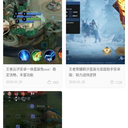
王者云汐安卓一体直装免root：稳
王者荣耀鹤汐直装与显敌助手安卓
定流畅，丰富功能
版：助力战场逆转


2026-01-28
2026-01-28
1001
1128