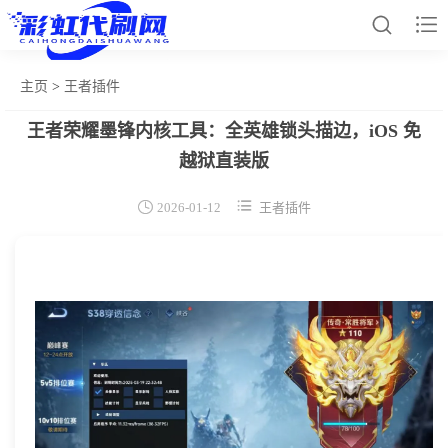


主页
>
王者插件
王者荣耀墨锋内核工具：全英雄锁头描边，iOS 免
网站首页
越狱直装版
和平辅助


2026-01-12
王者插件
王者插件
暗区脚本
三角容器
辅助卡盟
热门文章
关于我们