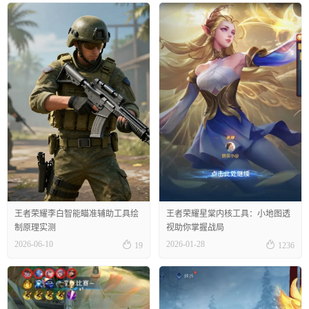
王者荣耀李白智能瞄准辅助工具绘
王者荣耀星棠内核工具：小地图透
制原理实测
视助你掌握战局


2026-06-10
2026-01-28
19
1236