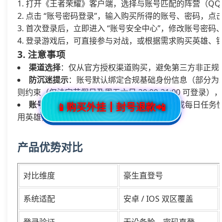
打开《王者荣耀》客户端，选择与账号匹配的阵营（QQ 
点击 “账号密码登录”，输入购买所得的账号、密码，点击
首次登录后，立即进入 “账号安全中心”，修改账号密
登录游戏后，可直接参与对战，或根据需求购买英雄、
3. 注意事项
渠道选择
：仅从官方授权渠道购买，避免第三方非正规平台
防沉迷提示
：账号默认绑定合规基础身份信息（部分为
则约束（仅法定节假日及周五六日 20:00-21:00 可登
账号养成
：0-5 级账号可通过参与对战、完成每日任
📱购买外挂┃封号退款📲
用英雄，提升对战体验。
产品优势对比
对比维度
豪生直登号
系统适配
安卓 / IOS 双区覆盖