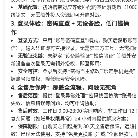
基础配置
：初始携带对应等级匹配的基础游戏币（1000-
级铭文，无需额外投入资源即可开启对战。
3. 登录体验：密码直登 + 无设备脸，低门槛操
作
登录方式
：采用 “账号密码直登” 模式，购买后获取账
信），输入凭证即可直接登录，无需第三方工具、无需扫码
无验证束缚
：未绑定 “设备脸验证”“短信验证” 等额外
新设备首次登录无需额外授权，即登即用；
安全可控
：登录后支持 “密码自主修改”“绑定手机更
握账号归属权，降低账号安全风险。
4. 全售后保障：覆盖全流程，问题无死角
售后范围
：提供 “登录异常处理”“密码找回协助”“账
失效、信息错误等问题，均可申请协助；
售后时效
：工作日 9:00-23:00 实时响应，非工作日 
复杂问题（如账号权限异常）24 小时内提供解决方案；
保障期限
：自购买之日起提供 30 天全售后保障，远超
致）出现无法使用，支持 “免费更换账号” 或 “全额退款”