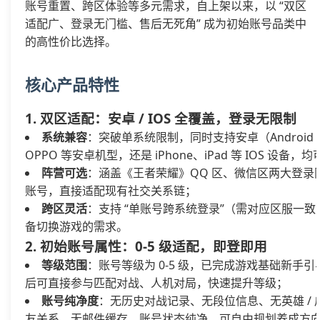
账号重置、跨区体验等多元需求，自上架以来，以 “双区
适配广、登录无门槛、售后无死角” 成为初始账号品类中
的高性价比选择。
核心产品特性
1. 双区适配：安卓 / IOS 全覆盖，登录无限制
系统兼容
：突破单系统限制，同时支持安卓（Android 8
OPPO 等安卓机型，还是 iPhone、iPad 等 IOS 设备
阵营可选
：涵盖《王者荣耀》QQ 区、微信区两大登
账号，直接适配现有社交关系链；
跨区灵活
：支持 “单账号跨系统登录”（需对应区服一致
备切换游戏的需求。
2. 初始账号属性：0-5 级适配，即登即用
等级范围
：账号等级为 0-5 级，已完成游戏基础新
后可直接参与匹配对战、人机对局，快速提升等级；
账号纯净度
：无历史对战记录、无段位信息、无英雄 /
友关系、无邮件缓存，账号状态纯净，可自由规划养成方