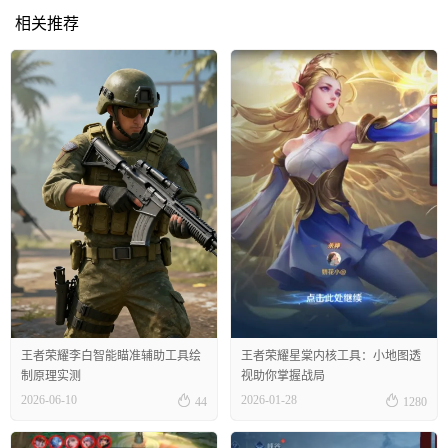
相关推荐
王者荣耀李白智能瞄准辅助工具绘
王者荣耀星棠内核工具：小地图透
制原理实测
视助你掌握战局


2026-06-10
2026-01-28
44
1280