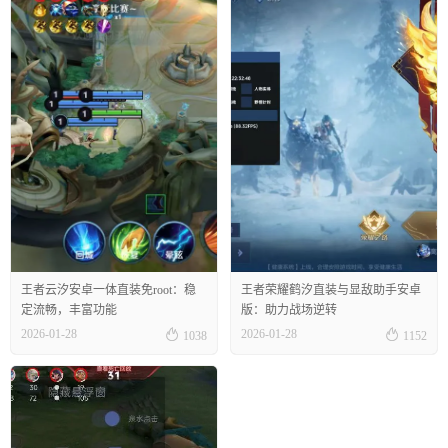
王者云汐安卓一体直装免root：稳
王者荣耀鹤汐直装与显敌助手安卓
定流畅，丰富功能
版：助力战场逆转


2026-01-28
2026-01-28
1038
1152