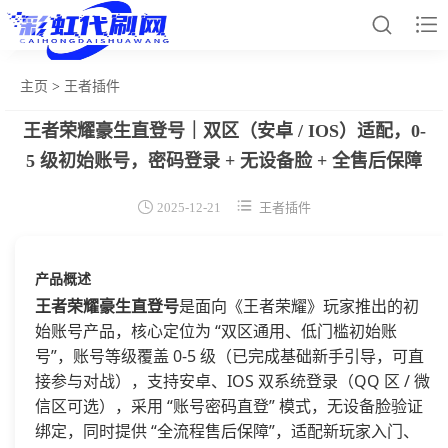


主页
>
王者插件
王者荣耀豪生直登号｜双区（安卓 / IOS）适配，0-
网站首页
5 级初始账号，密码登录 + 无设备脸 + 全售后保障
和平辅助


2025-12-21
王者插件
王者插件
暗区脚本
产品概述
三角容器
王者荣耀豪生直登号
是面向《王者荣耀》玩家推出的初
始账号产品，核心定位为 “双区通用、低门槛初始账
辅助卡盟
号”，账号等级覆盖 0-5 级（已完成基础新手引导，可直
接参与对战），支持安卓、IOS 双系统登录（QQ 区 / 微
热门文章
信区可选），采用 “账号密码直登” 模式，无设备脸验证
关于我们
绑定，同时提供 “全流程售后保障”，适配新玩家入门、