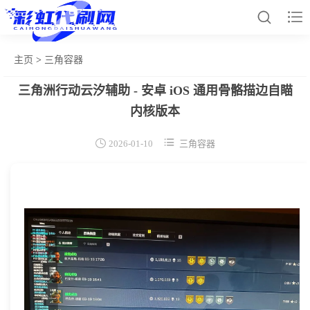


主页
>
三角容器
三角洲行动云汐辅助 - 安卓 iOS 通用骨骼描边自瞄
网站首页
内核版本
和平辅助


2026-01-10
三角容器
王者插件
暗区脚本
三角容器
辅助卡盟
热门文章
关于我们