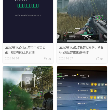
三角洲行动M4A1重型甲撤离实
三角洲行动松汐免越狱秘籍：物资
战：视野辅助工具实测
标记锁敌内核插件助你


2026-06-10
2026-01-27
20
961