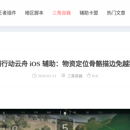
王者插件
暗区脚本
三角容器
辅助卡盟
热门文章
行动云舟 iOS 辅助：物资定位骨骼描边免



2026-01-11
三角容器
818