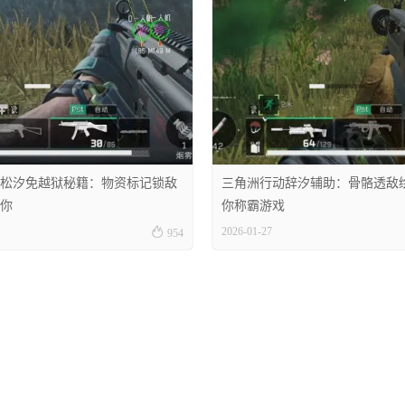
松汐免越狱秘籍：物资标记锁敌
三角洲行动辞汐辅助：骨骼透敌
你
你称霸游戏

2026-01-27
954