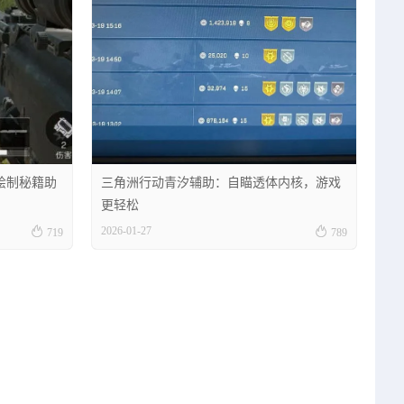
绘制秘籍助
三角洲行动青汐辅助：自瞄透体内核，游戏
更轻松


2026-01-27
719
789