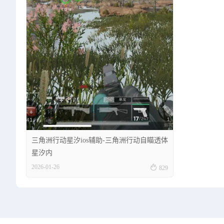
三角洲行动星汐ios辅助-三角洲行动自瞄透体
星汐内

2026-01-26
829