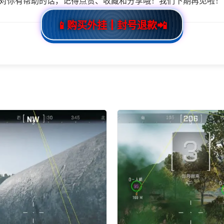
对你有帮助的话，记得点赞、收藏和分享哦！我们下期再见啦！
📱购买外挂┃封号退款📲