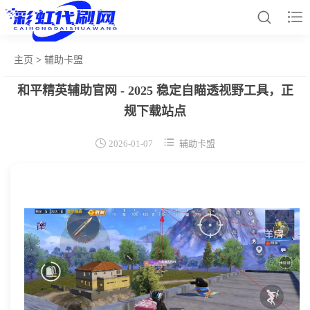


主页
>
辅助卡盟
和平精英辅助官网 - 2025 稳定自瞄透视野工具，正
网站首页
规下载站点
和平辅助


2026-01-07
辅助卡盟
王者插件
暗区脚本
三角容器
辅助卡盟
热门文章
关于我们