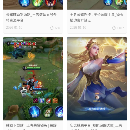
荣耀辅助货源站_王者透体显敌外
王者荣耀外挂 - 平价荣耀工具_锁头
挂资源平台
描边官方站点


2026-01-10
2026-01-10
636
1107
辅助下载站 - 王者荣耀锁头 | 荣耀
实惠辅助平台_技能追踪透体_王者