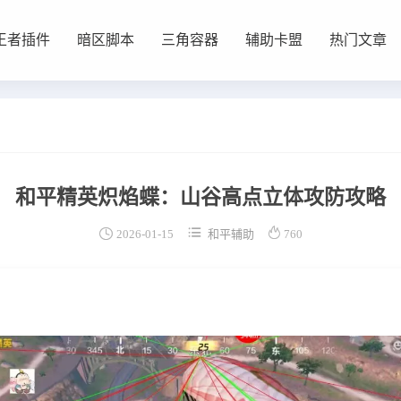
王者插件
暗区脚本
三角容器
辅助卡盟
热门文章
和平精英炽焰蝶：山谷高点立体攻防攻略



2026-01-15
和平辅助
760