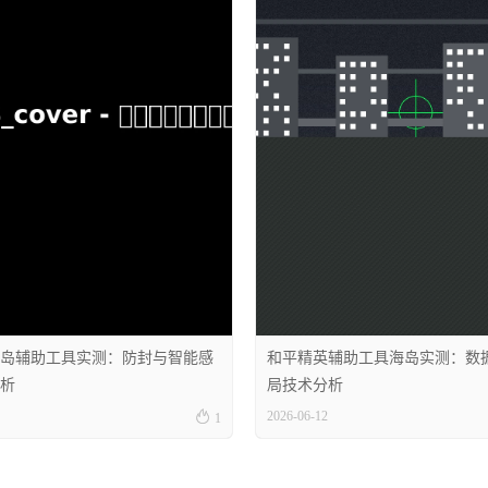
岛辅助工具实测：防封与智能感
和平精英辅助工具海岛实测：数
析
局技术分析

2026-06-12
1