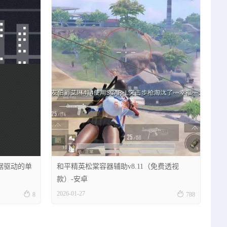
据驱动的单
和平精英松棠容器辅助v8.11（免费透视
款）-安卓


2026-01-27
8
788