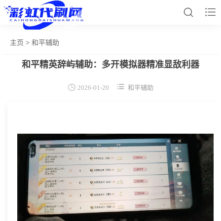


主页
>
和平辅助
和平精英辞屿辅助：多开模拟器精准显敌利器
网站首页
和平辅助


2026-01-20
和平辅助
王者插件
暗区脚本
三角容器
辅助卡盟
热门文章
关于我们