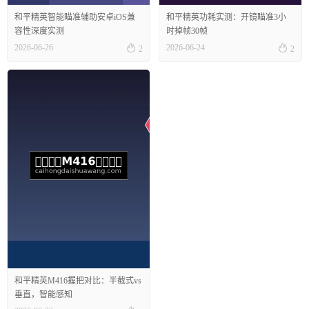
和平精英智能瞄准辅助安卓iOS兼
和平精英功耗实测：开镜瞄准3小
容性深度实测
时掉帧30帧


2026-06-26
2026-06-24
2
2
和平精英M416握把对比：半截式vs
垂直，智能感知