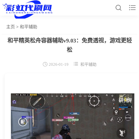


主页
>
和平辅助
和平精英松舟容器辅助v9.03：免费透视，游戏更轻
网站首页
松
和平辅助


2026-01-19
和平辅助
王者插件
暗区脚本
三角容器
辅助卡盟
热门文章
关于我们