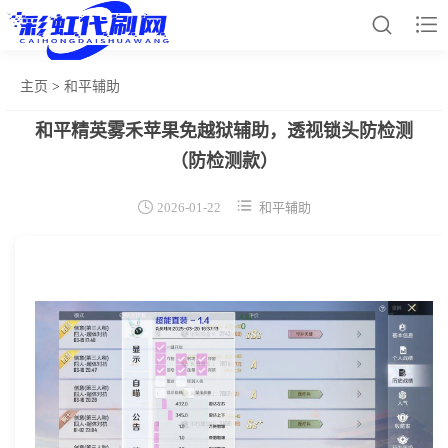


主页
>
和平辅助
和平精英雾禾苹果免越狱辅助，透视锁头防检测
网站首页
（防检测款）
和平辅助


2026-01-22
和平辅助
王者插件
暗区脚本
三角容器
辅助卡盟
热门文章
关于我们