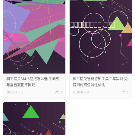
和平精英M416握把怎么选 半截式
和平精英智能感知工具三年实测 免
与垂直握把不同场
费到付费进阶性价比


2026-08-03
2026-07-31
2
2