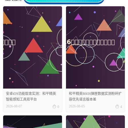
安卓iOS功能取舍实测：和平精英
和平精英M416弹匣数据实测粉碎扩
智能感知工具双平台
容优先谣言版本差


2026-08-07
2026-08-05
0
4