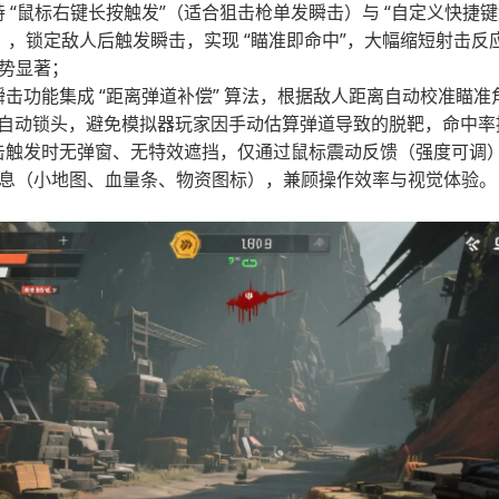
 “鼠标右键长按触发”（适合狙击枪单发瞬击）与 “自定义快捷键触
 等），锁定敌人后触发瞬击，实现 “瞄准即命中”，大幅缩短射击
势显著；
瞬击功能集成 “距离弹道补偿” 算法，根据敌人距离自动校准瞄准角
外自动锁头，避免模拟器玩家因手动估算弹道导致的脱靶，命中率提
击触发时无弹窗、无特效遮挡，仅通过鼠标震动反馈（强度可调
息（小地图、血量条、物资图标），兼顾操作效率与视觉体验。