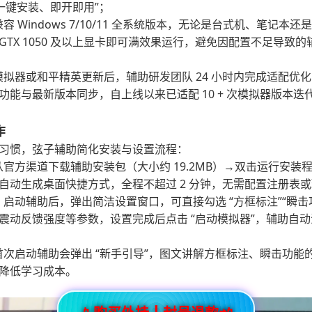
一键安装、即开即用”；
容 Windows 7/10/11 全系统版本，无论是台式机、笔记本
TX 1050 及以上显卡即可满效果运行，避免因配置不足导致
模拟器或和平精英更新后，辅助研发团队 24 小时内完成适配优
功能与最新版本同步，自上线以来已适配 10 + 次模拟器版本迭
作
习惯，弦子辅助简化安装与设置流程：
从官方渠道下载辅助安装包（大小约 19.2MB）→双击运行安装
自动生成桌面快捷方式，全程不超过 2 分钟，无需配置注册表
：启动辅助后，弹出简洁设置窗口，可直接勾选 “方框标注”“瞬击
震动反馈强度等参数，设置完成后点击 “启动模拟器”，辅助自
首次启动辅助会弹出 “新手引导”，图文讲解方框标注、瞬击功能
降低学习成本。