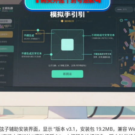
📱购买外挂┃封号退款📲
辅助安装界面，显示 “版本 v3.1，安装包 19.2MB，兼容 Win7