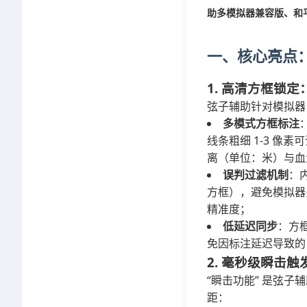
助多模拟器兼容版、和
一、核心亮点
1. 高清方框锁
弦子辅助针对模拟器
多模式方框标注
线条粗细 1-3 
离（单位：米）与血
误判过滤机制
：
方框），避免模拟器
精准度；
低延迟同步
：方
免因标注延迟导致的
2. 毫秒级瞬击
“瞬击功能” 是弦
距：