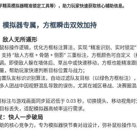
平精英模拟器精准锁定工具等），助力玩家快速获取核心辅助信息。
：模拟器专属，方框瞬击双效加持
定：敌人无所遁形
鼠标操作逻辑，优化方框标注算法，实现 “精准识别、实时锁定”
：支持 “敌人方框 + 骨骼 + 侧影” 三重标注，方框颜色可自定义（红 /
像素可调。即使敌人躲在墙体后、草丛中或快速移动，方框也能精准
量，帮助玩家快速判断目标位置与战力；
内置队友标识识别算法，自动过滤队友目标（以绿色方框标注）
多人团战中因视野混乱导致的误伤，尤其在城区巷战、决赛圈混
框标注与游戏画面同步延迟低于 0.03 秒，切换镜头、移动视角
目标丢失，适配模拟器高帧率运行需求。
触发：快人一步破局
子辅助的核心竞争力，专为模拟器快节奏对战设计，弥补鼠标操作与原