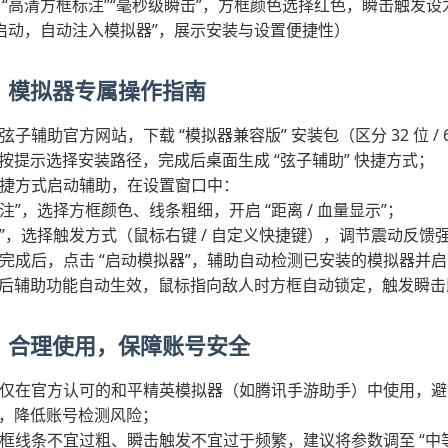
“高清方框标注”“毫秒级瞬击”，方框颜色选择红色，瞬击触发设为
击启动，自动注入模拟器”，展示安装与设置便捷性）
：模拟器专属操作指南
弦子辅助官方网站，下载 “模拟器兼容版” 安装包（区分 32 位 / 
按提示选择安装路径，完成后桌面生成 “弦子辅助” 快捷方式；
捷方式启动辅助，在设置窗口中：
注”，选择方框颜色、线条粗细，开启 “距离 / 血量显示”；
击”，选择触发方式（鼠标右键 / 自定义快捷键），调节震动反馈
完成后，点击 “启动模拟器”，辅助自动检测已安装的模拟器并
后辅助功能自动生效，鼠标指向敌人时方框自动锁定，触发瞬击
：合理使用，保障账号安全
仅在官方认可的和平精英模拟器（如腾讯手游助手）中使用，避
，降低账号检测风险；
框线条不宜过粗、瞬击触发不宜过于频繁，建议将参数调至 “中