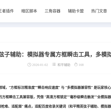
王者插件
暗区脚本
三角容器
辅助卡盟
热门文章
弦子辅助：模拟器专属方框瞬击工具，多模



2026-01-02
和平辅助
168
域，“方框标注精准度”“瞬击响应速度” 与 “多模拟器兼容性” 是玩家核
方框瞬击工具兼容版，凭借 “高清方框锁定”“毫秒级瞬击触发”“全模拟器
、跟枪难、适配差” 痛点，适配百度收录关键词（和平精英弦子辅助、模拟