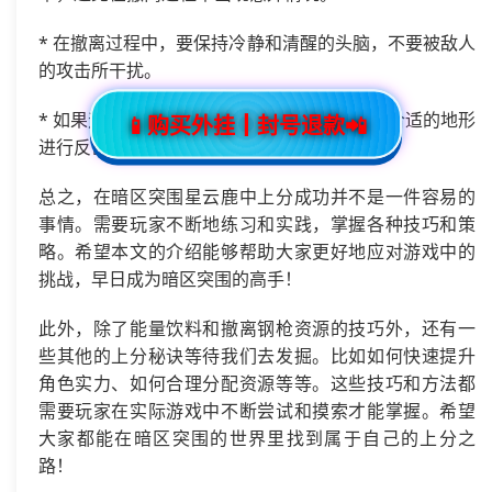
* 在撤离过程中，要保持冷静和清醒的头脑，不要被敌人
的攻击所干扰。
* 如果遇到敌人拦截，要灵活应对，可以选择合适的地形
📱购买外挂┃封号退款📲
进行反击或者利用道具进行自保。
总之，在暗区突围星云鹿中上分成功并不是一件容易的
事情。需要玩家不断地练习和实践，掌握各种技巧和策
略。希望本文的介绍能够帮助大家更好地应对游戏中的
挑战，早日成为暗区突围的高手！
此外，除了能量饮料和撤离钢枪资源的技巧外，还有一
些其他的上分秘诀等待我们去发掘。比如如何快速提升
角色实力、如何合理分配资源等等。这些技巧和方法都
需要玩家在实际游戏中不断尝试和摸索才能掌握。希望
大家都能在暗区突围的世界里找到属于自己的上分之
路！