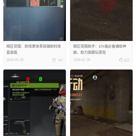
暗区突围：射线黄体青砚辅助科技
暗区突围助手：iOS端必备辅助神
直装版
器，助力国服玩家轻


2026-01-28
2026-01-28
747
622