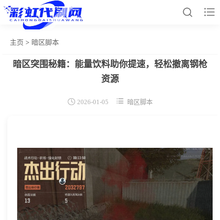


主页
>
暗区脚本
暗区突围秘籍：能量饮料助你提速，轻松撤离钢枪
网站首页
资源
和平辅助


2026-01-05
暗区脚本
王者插件
暗区脚本
三角容器
辅助卡盟
热门文章
关于我们