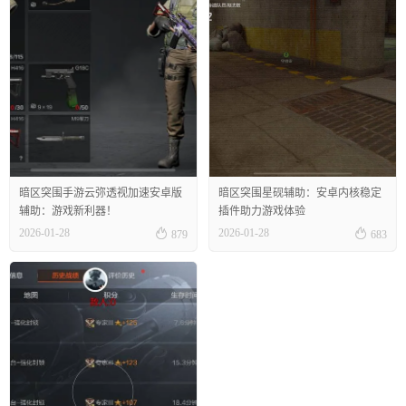
暗区突围手游云弥透视加速安卓版
暗区突围星砚辅助：安卓内核稳定
辅助：游戏新利器！
插件助力游戏体验


2026-01-28
2026-01-28
879
683