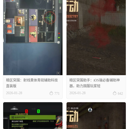
暗区突围：射线黄体青砚辅助科技
暗区突围助手：iOS端必备辅助神
直装版
器，助力国服玩家轻


2026-01-28
2026-01-28
771
642