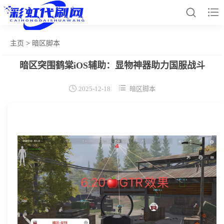


主页
>
暗区脚本
暗区突围鹤棠iOS辅助：显物神器助力国服战斗
网站首页
和平辅助


2025-12-18
暗区脚本
王者插件
暗区脚本
三角容器
辅助卡盟
热门文章
关于我们