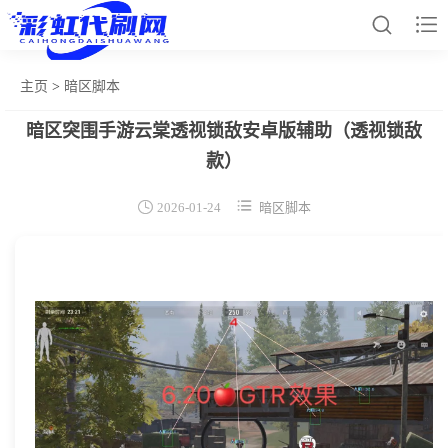


主页
>
暗区脚本
暗区突围手游云棠透视锁敌安卓版辅助（透视锁敌
网站首页
款）
和平辅助


2026-01-24
暗区脚本
王者插件
暗区脚本
三角容器
辅助卡盟
热门文章
关于我们