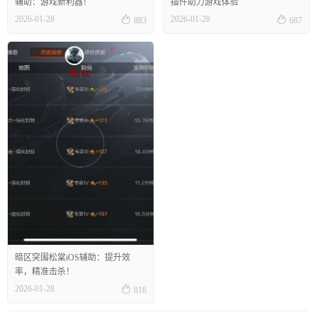
辅助：游戏新利器！
插件助力游戏体验


2026-01-28
2026-01-28
883
687
暗区突围松棠iOS辅助：提升效
率，精准击杀！

2026-01-28
816