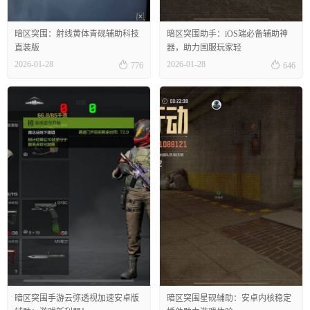
暗区突围：射线黄体青砚辅助科技
暗区突围助手：iOS端必备辅助神
直装版
器，助力国服玩家轻


2026-01-28
2026-01-28
776
646
暗区突围手游云弥透视加速安卓版
暗区突围星砚辅助：安卓内核稳定