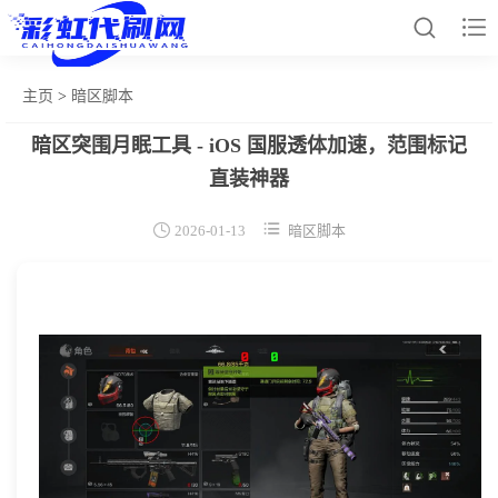


主页
>
暗区脚本
暗区突围月眠工具 - iOS 国服透体加速，范围标记
网站首页
直装神器
和平辅助


2026-01-13
暗区脚本
王者插件
暗区脚本
三角容器
辅助卡盟
热门文章
关于我们