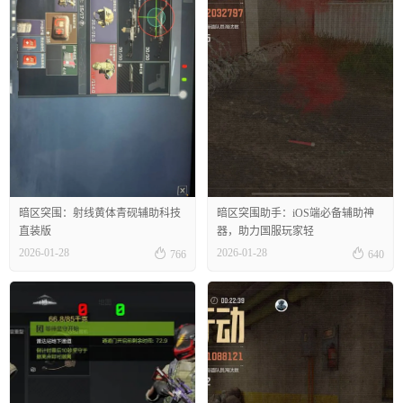
暗区突围：射线黄体青砚辅助科技
暗区突围助手：iOS端必备辅助神
直装版
器，助力国服玩家轻


2026-01-28
2026-01-28
766
640